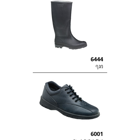
6444
מגף
6001